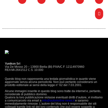
Yunikon Srl
Via De Mosso 20 – 13900 Biella (BI) P.IVA/C.F. 12114970960
REA MI-2641512 C.S. 10.000
Questo blog non rappresenta una testata giornalistica in quanto viene
aggiornato senza alcuna periodicità. Non può pertanto considerarsi un
prodotto editoriale ai sensi della legge n° 62 del 7.03.2001.
Alcune immagini inserite in questo blog sono tratte da internet e, pertanto,
considerate di pubblico dominio.
Qualora la loro pubblicazione violasse eventuali diritti d’autore, vi invitiamo
a comunicarcelo via email a
info@automotive-news.it
e saranno
immediatamente rimosse. L’autore del blog non è responsabile dei siti
collegati tramite link né del loro contenuto che può essere soggetto a