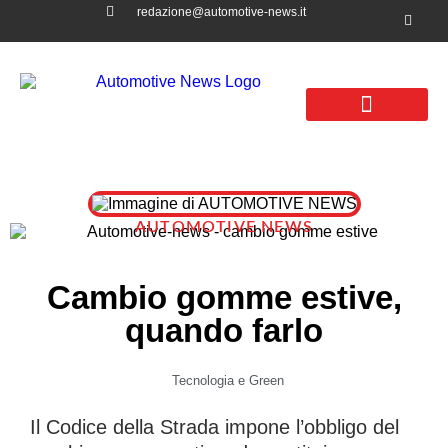
redazione@automotive-news.it
News Automotive
Tecnologia e Green
Aziende e Business
Leggi e normative
AUTOMOTIVE NEWS
Cambio gomme estive,
quando farlo
Tecnologia e Green
Il Codice della Strada impone l’obbligo del