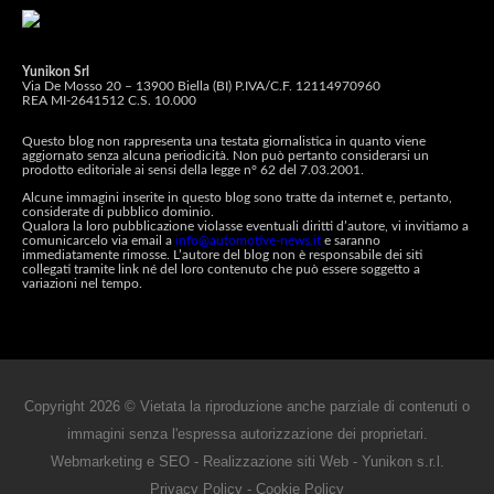
Yunikon Srl
Via De Mosso 20 – 13900 Biella (BI) P.IVA/C.F. 12114970960
REA MI-2641512 C.S. 10.000
Questo blog non rappresenta una testata giornalistica in quanto viene
aggiornato senza alcuna periodicità. Non può pertanto considerarsi un
prodotto editoriale ai sensi della legge n° 62 del 7.03.2001.
Alcune immagini inserite in questo blog sono tratte da internet e, pertanto,
considerate di pubblico dominio.
Qualora la loro pubblicazione violasse eventuali diritti d’autore, vi invitiamo a
comunicarcelo via email a
info@automotive-news.it
e saranno
immediatamente rimosse. L’autore del blog non è responsabile dei siti
collegati tramite link né del loro contenuto che può essere soggetto a
variazioni nel tempo.
Copyright 2026 © Vietata la riproduzione anche parziale di contenuti o
immagini senza l'espressa autorizzazione dei proprietari.
Webmarketing e SEO
-
Realizzazione siti Web
-
Yunikon s.r.l.
Privacy Policy
-
Cookie Policy