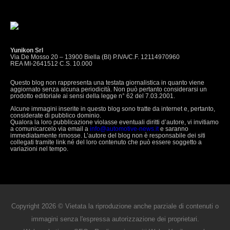
Yunikon Srl
Via De Mosso 20 – 13900 Biella (BI) P.IVA/C.F. 12114970960
REA MI-2641512 C.S. 10.000
Questo blog non rappresenta una testata giornalistica in quanto viene
aggiornato senza alcuna periodicità. Non può pertanto considerarsi un
prodotto editoriale ai sensi della legge n° 62 del 7.03.2001.
Alcune immagini inserite in questo blog sono tratte da internet e, pertanto,
considerate di pubblico dominio.
Qualora la loro pubblicazione violasse eventuali diritti d’autore, vi invitiamo
a comunicarcelo via email a
info@automotive-news.it
e saranno
immediatamente rimosse. L’autore del blog non è responsabile dei siti
collegati tramite link né del loro contenuto che può essere soggetto a
variazioni nel tempo.
Copyright 2026 © Vietata la riproduzione anche parziale di contenuti o
immagini senza l'espressa autorizzazione dei proprietari.