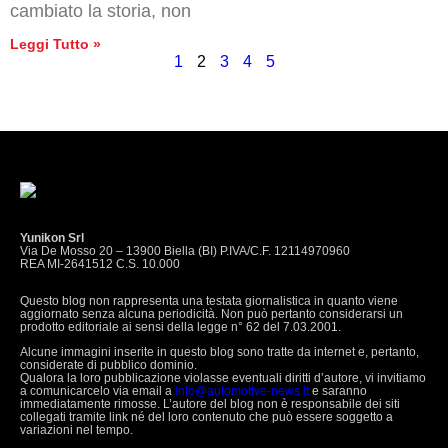
cambiato la storia, non
Leggi Tutto »
1
2
3
4
5
Yunikon Srl
Via De Mosso 20 – 13900 Biella (BI) P.IVA/C.F. 12114970960
REA MI-2641512 C.S. 10.000
Questo blog non rappresenta una testata giornalistica in quanto viene
aggiornato senza alcuna periodicità. Non può pertanto considerarsi un
prodotto editoriale ai sensi della legge n° 62 del 7.03.2001.
Alcune immagini inserite in questo blog sono tratte da internet e, pertanto,
considerate di pubblico dominio.
Qualora la loro pubblicazione violasse eventuali diritti d’autore, vi invitiamo
a comunicarcelo via email a
info@automotive-news.it
e saranno
immediatamente rimosse. L’autore del blog non è responsabile dei siti
collegati tramite link né del loro contenuto che può essere soggetto a
variazioni nel tempo.